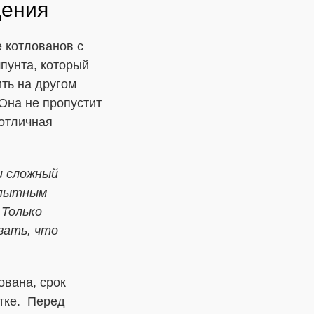
дения
 котлованов с
пунта, который
ть на другом
Она не пропустит
 отличная
и сложный
опытным
 Только
вать, что
ована, срок
стке. Перед