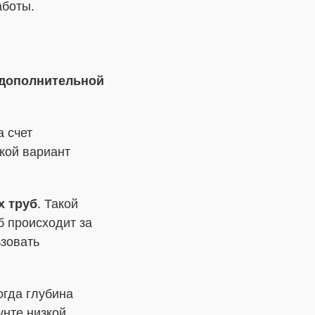
аботы.
 дополнительной
а счет
кой вариант
х труб
. Такой
б происходит за
ьзовать
огда глубина
унте низкой