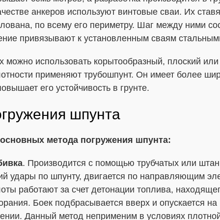
ачестве анкеров используют винтовые сваи. Их ставя
тлована, по всему его периметру. Шаг между ними со
ение привязывают к установленным сваям стальным
х можно использовать корытообразный, плоский или 
лотности применяют трубошпунт. Он имеет более шир
повышает его устойчивость в грунте.
гружения шпунта
 основных метода погружения шпунта:
бивка
. Производится с помощью трубчатых или штан
ий удары по шпунту, двигается по направляющим эл
оты работают за счет детонации топлива, находящег
орания. Боек подбрасывается вверх и опускается на
ении. Данный метод неприменим в условиях плотной 