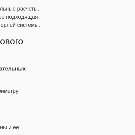
льные расчеты.
лее подходящая
порной системы.
ового
вательных
риметру
ны и ее