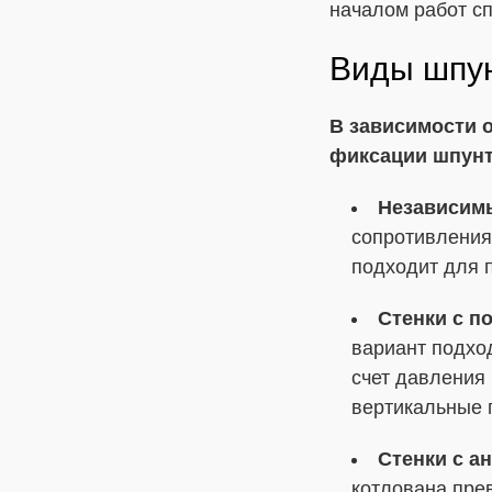
началом работ с
Виды шпу
В зависимости 
фиксации шпунт
Независим
сопротивления
подходит для 
Стенки с п
вариант подход
счет давления
вертикальные 
Стенки с а
котлована прев