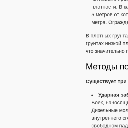
плотности. В к
5 метров от ко
метра. Огражд
В плотных грунта
грунтах низкой п
что значительно 
Методы по
Существует три
Ударная за
Боек, наносящ
Дизельные мол
внутреннего сг
свободном пад