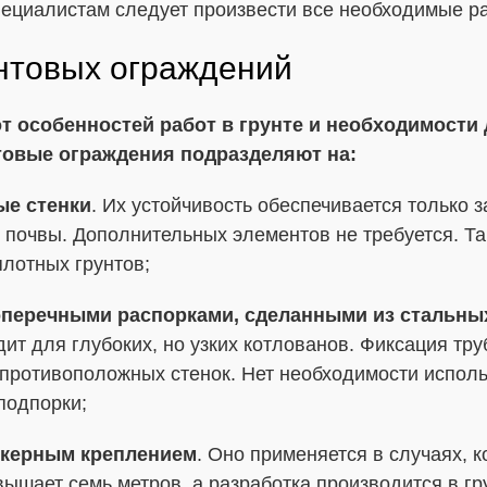
пециалистам следует произвести все необходимые р
нтовых ограждений
от особенностей работ в грунте и необходимости
овые ограждения подразделяют на:
ые стенки
. Их устойчивость обеспечивается только з
 почвы. Дополнительных элементов не требуется. Та
плотных грунтов;
оперечными распорками, сделанными из стальны
ит для глубоких, но узких котлованов. Фиксация тру
 противоположных стенок. Нет необходимости испол
подпорки;
нкерным креплением
. Оно применяется в случаях, к
ышает семь метров, а разработка производится в гр