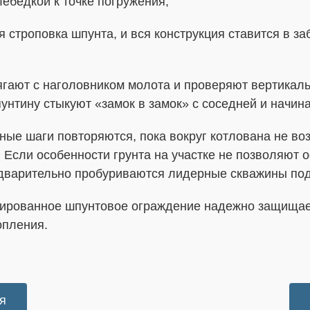
ебедкой к точке погружения;
 строповка шпунта, и вся конструкция ставится в з
гают с наголовником молота и проверяют вертикал
унтину стыкуют «замок в замок» с соседней и начин
ые шаги повторяются, пока вокруг котлована не воз
. Если особенности грунта на участке не позволяют 
едварительно пробуриваются лидерные скважины под
ированное шпунтовое ограждение надежно защищает
опления.
я