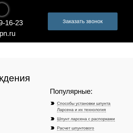
Заказать звонок
9-16-23
pn.ru
аждения
Популярные:
label_important
Способы установки шпунта
Ларсена и их технология
label_important
Шпунт ларсена с распорками
label_important
Расчет шпунтового