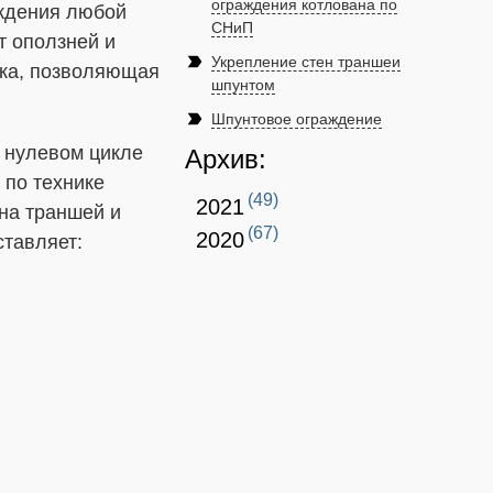
ограждения котлована по
аждения любой
СНиП
т оползней и
label_important
Укрепление стен траншеи
ика, позволяющая
шпунтом
label_important
Шпунтовое ограждение
а нулевом цикле
Архив:
 по технике
(49)
2021
на траншей и
(67)
2020
ставляет: