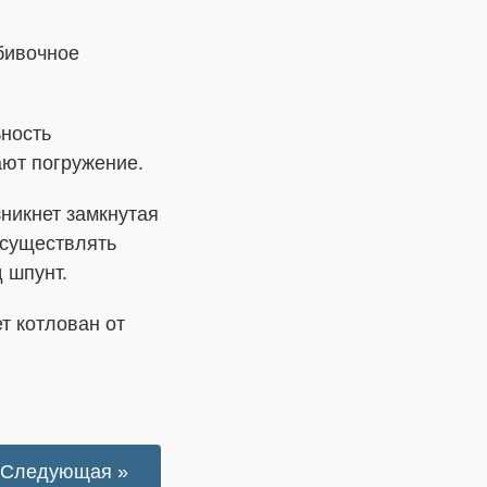
абивочное
ьность
ают погружение.
никнет замкнутая
осуществлять
 шпунт.
 котлован от
Следующая »