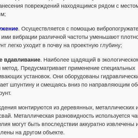
 нанесения повреждений находящимся рядом с место
ям;
ужение
. Осуществляется с помощью вибропогружате
ими вибрации различной частоты уменьшают плотнос
нт легко уходит в почву на проектную глубину;
е вдавливание
. Наиболее щадящий в экологическом
 метод. Предусматривает применение специальных
вающих установок. Они оборудованы гидравлически
ает шпунтину и смещаясь вниз по направляющим об
рунт.
дения монтируются из деревянных, металлических 
свай. Металлическая разновидность используется ч
делия могут быть впоследствии аккуратно извлечены и
лены на другом объекте.