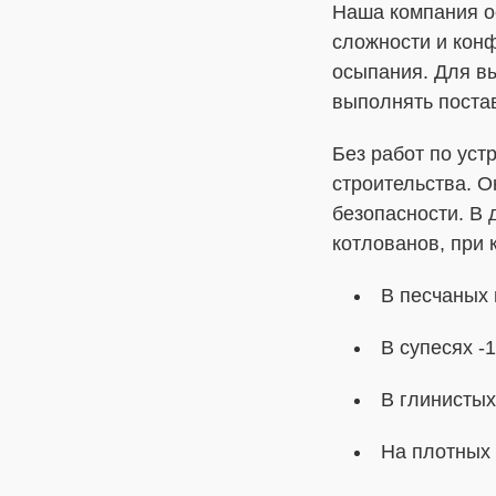
Наша компания о
сложности и кон
осыпания. Для в
выполнять поста
Без работ по уст
строительства. О
безопасности. В
котлованов, при 
В песчаных 
В супесях -1
В глинистых
На плотных 