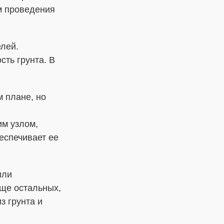
м проведения
лей.
ть грунта. В
 плане, но
м узлом,
еспечивает ее
или
аще остальных,
з грунта и