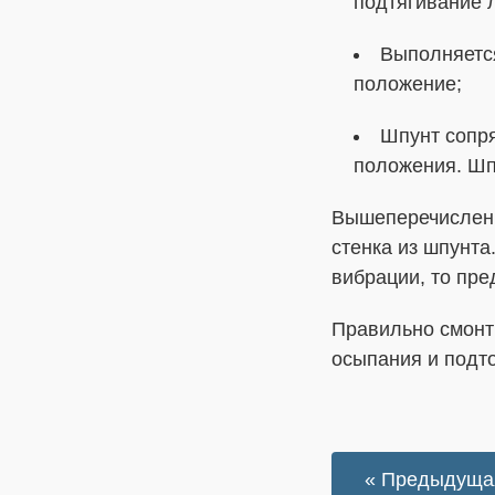
подтягивание л
Выполняется
положение;
Шпунт сопря
положения. Шп
Вышеперечисленн
стенка из шпунта
вибрации, то пр
Правильно смонт
осыпания и подт
« Предыдуща