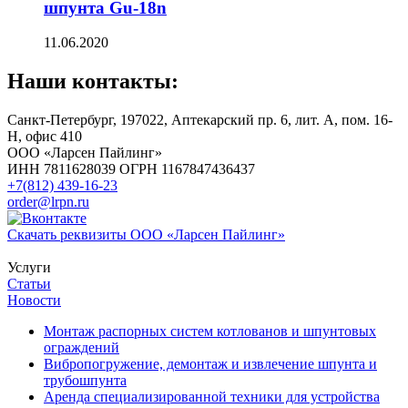
шпунта Gu-18n
11.06.2020
Наши контакты:
Санкт-Петербург, 197022, Аптекарский пр. 6, лит. А, пом. 16-
Н, офис 410
ООО «Ларсен Пайлинг»
ИНН 7811628039 ОГРН 1167847436437
+7(812) 439-16-23
order@lrpn.ru
Скачать реквизиты ООО «Ларсен Пайлинг»
Услуги
Статьи
Новости
Монтаж распорных систем котлованов и шпунтовых
ограждений
Вибропогружение, демонтаж и извлечение шпунта и
трубошпунта
Аренда специализированной техники для устройства